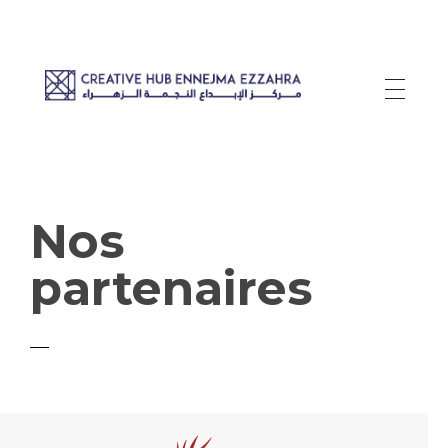
Creative Hub Ennejma Ezzahra
Resilience Through Creativity
Nos
partenaires